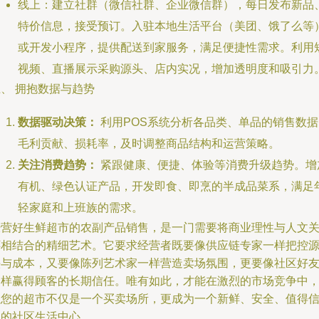
线上：建立社群（微信社群、企业微信群），每日发布新品
特价信息，接受预订。入驻本地生活平台（美团、饿了么等
或开发小程序，提供配送到家服务，满足便捷性需求。利用
视频、直播展示采购源头、店内实况，增加透明度和吸引力
、 拥抱数据与趋势
数据驱动决策：
利用POS系统分析各品类、单品的销售数据
毛利贡献、损耗率，及时调整商品结构和运营策略。
关注消费趋势：
紧跟健康、便捷、体验等消费升级趋势。增
有机、绿色认证产品，开发即食、即烹的半成品菜系，满足
轻家庭和上班族的需求。
经营好生鲜超市的农副产品销售，是一门需要将商业理性与人文
怀相结合的精细艺术。它要求经营者既要像供应链专家一样把控
头与成本，又要像陈列艺术家一样营造卖场氛围，更要像社区好
一样赢得顾客的长期信任。唯有如此，才能在激烈的市场竞争中
让您的超市不仅是一个买卖场所，更成为一个新鲜、安全、值得
赖的社区生活中心。