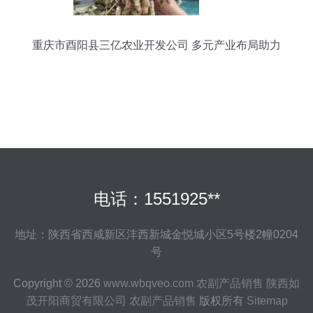
重庆市酉阳县三亿农业开发公司 多元产业布局助力
乡村振兴
电话：1551925**
地址：陕西省西咸新区沣西新城金悦城小区5号楼2幢0204
号
Copyright © 2026
www.wbqveo.com
农副产品销售
陕西如
茂开阳商贸有限公司
农副产品销售
版权所有
Sitemap