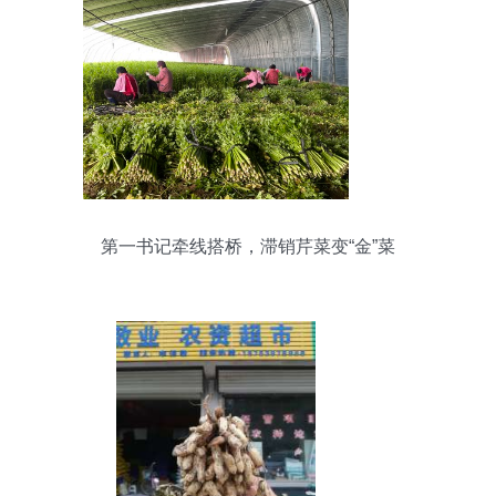
第一书记牵线搭桥，滞销芹菜变“金”菜