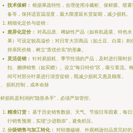
技术保鲜：
根据果蔬特性，合理使用冷藏柜、保鲜膜、喷雾
备等，保持适宜温湿度，最大限度延长货架期，减少损耗。
精细化定价与促销：
差异化定价：
对高品质、稀缺性产品（如有机蔬菜、特色水
果）可设定较高溢价；对日常大宗商品（如土豆、白菜）则
持亲民价格，树立“质优价实”的形象。
灵活促销：
针对易损耗、季节性强的产品，及时进行限时折
扣、捆绑销售（如买赠）。设立“每日特价”区，吸引客流。
间可对部分叶菜进行清货促销，既减少损耗又惠及顾客。
、 损耗控制，成本命脉
鲜损耗是利润的“隐形杀手”，必须严加管控。
精准订货：
基于历史销售数据、天气、节假日等因素，每日
行销售预测，实现“少进勤添”，避免积压。
分级销售与加工转化：
对轻微磕碰、外观稍逊但品质完好的