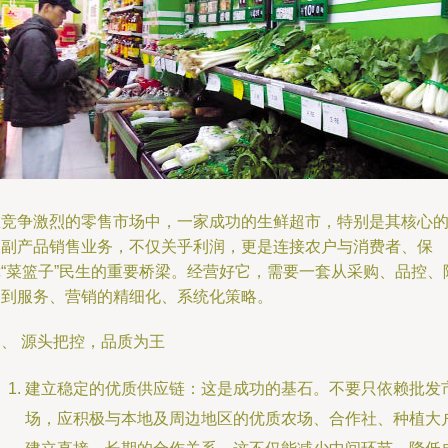
在竞争激烈的零售市场中，一家成功的生鲜超市，特别是其核心
农副产品销售业务，不仅关乎利润，更是连接农户与消费者、保
障“菜篮子”民生的重要桥梁。经营好它，需要一套从采购、品控、
列到服务、营销的精细化、系统化策略。
、 源头把控，品质为王
建立稳定的优质供应链：这是成功的基石。不要只依赖批发
场，应积极与本地及周边地区的优质农场、合作社、种植大