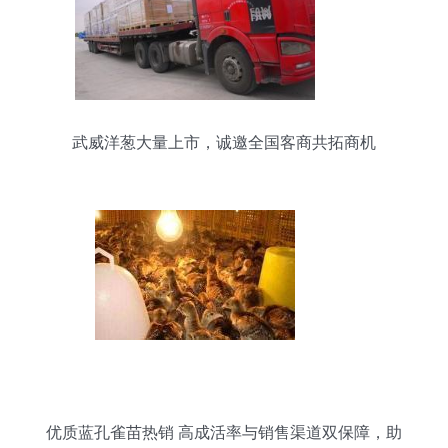
武威洋葱大量上市，诚邀全国客商共拓商机
优质蓝孔雀苗热销 高成活率与销售渠道双保障，助